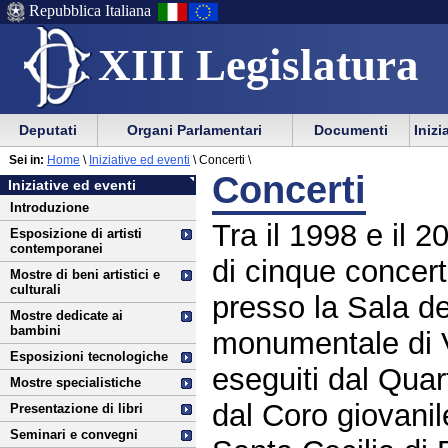
Repubblica Italiana
XIII Legislatura
Menu
Vai
Menu
Vai
Deputati
Organi Parlamentari
Documenti
Inizi
al
al
di
di
Vai
Menu
menu
Sei in:
Home
\
Iniziative ed eventi
\
Concerti \
ausilio
navigazione
Iniziative
al
di
di
Concerti
Iniziative ed eventi
alla
principale
ed
contenuto
navigazione
sezione
Introduzione
navigazione
principale
eventi
Tra il 1998 e il 
Esposizione di artisti
contemporanei
di cinque concerti
Mostre di beni artistici e
culturali
presso la Sala d
Mostre dedicate ai
bambini
monumentale di Vi
Esposizioni tecnologiche
eseguiti dal Qua
Mostre specialistiche
dal Coro giovani
Presentazione di libri
Seminari e convegni