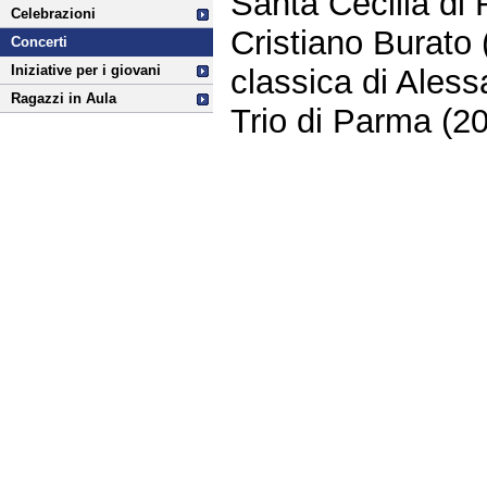
Santa Cecilia di 
Celebrazioni
Cristiano Burato 
Concerti
Iniziative per i giovani
classica di Aless
Ragazzi in Aula
Trio di Parma (20
Fine
Vai
al
contenuto
menu
di
navigazione
principale