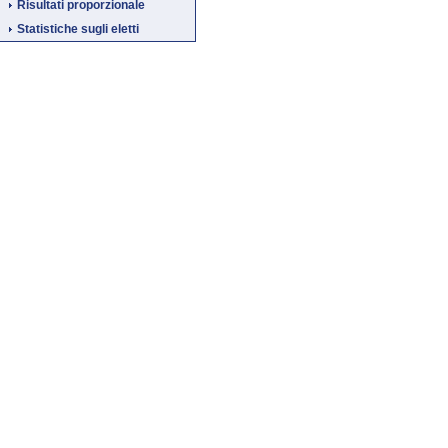
Risultati proporzionale
Statistiche sugli eletti
Fine
Vai
al
contenuto
menu
di
navigazione
principale