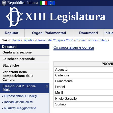
Repubblica Italiana
XIII Legislatura
Menu
Vai
Menu
Vai
Deputati
Organi Parlamentari
Documenti
Inizi
al
al
di
di
Vai
Menu
menu
Sei in:
Home
\
Deputati
\
Elezioni del 21 aprile 2006
\
Circoscrizioni e Collegi
\
ausilio
navigazione
Deputati
al
di
di
Deputati
Circoscrizioni e collegi
alla
principale
contenuto
navigazione
sezione
Guida alla sezione
navigazione
principale
La scheda personale
PROVI
Statistiche
Augusta
Variazioni nella
Carlentini
composizione della
Camera
Francofonte
Elezioni del 21 aprile
Lentini
2006
Melilli
Circoscrizioni e Collegi
Priolo Gargallo
Individuazione eletti
Sortino
Risultati maggioritario