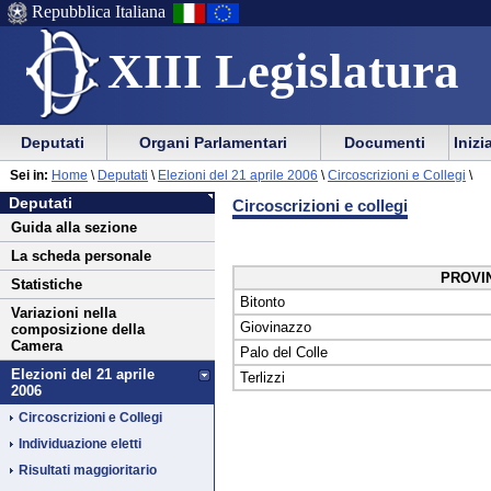
Repubblica Italiana
XIII Legislatura
Menu
Vai
Menu
Vai
Deputati
Organi Parlamentari
Documenti
Inizi
al
al
di
di
Vai
Menu
menu
Sei in:
Home
\
Deputati
\
Elezioni del 21 aprile 2006
\
Circoscrizioni e Collegi
\
ausilio
navigazione
Deputati
al
di
di
Deputati
Circoscrizioni e collegi
alla
principale
contenuto
navigazione
sezione
Guida alla sezione
navigazione
principale
La scheda personale
PROVIN
Statistiche
Bitonto
Variazioni nella
Giovinazzo
composizione della
Camera
Palo del Colle
Elezioni del 21 aprile
Terlizzi
2006
Circoscrizioni e Collegi
Individuazione eletti
Risultati maggioritario