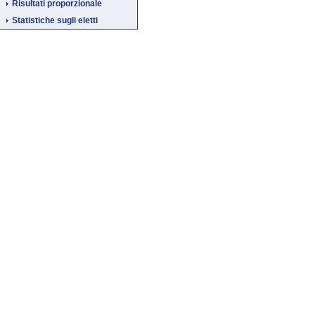
Risultati proporzionale
Statistiche sugli eletti
Fine
Vai
al
contenuto
menu
di
navigazione
principale