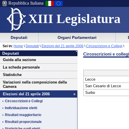
Repubblica Italiana
XIII Legislatura
Menu
Vai
Menu
Vai
Deputati
Organi Parlamentari
al
al
di
di
Vai
Menu
menu
Sei in:
Home
\
Deputati
\
Elezioni del 21 aprile 2006
\
Circoscrizioni e Collegi
\
ausilio
navigazione
Deputati
al
di
di
Deputati
Circoscrizioni e colleg
alla
principale
contenuto
navigazione
sezione
Guida alla sezione
navigazione
principale
La scheda personale
Statistiche
Lecce
Variazioni nella composizione della
San Cesario di Lecce
Camera
Surbo
Elezioni del 21 aprile 2006
Circoscrizioni e Collegi
Individuazione eletti
Risultati maggioritario
Risultati proporzionale
Statistiche sugli eletti