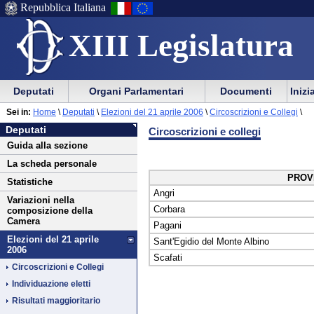
Repubblica Italiana
XIII Legislatura
Menu
Vai
Menu
Vai
Deputati
Organi Parlamentari
Documenti
Inizi
al
al
di
di
Vai
Menu
menu
Sei in:
Home
\
Deputati
\
Elezioni del 21 aprile 2006
\
Circoscrizioni e Collegi
\
ausilio
navigazione
Deputati
al
di
di
Deputati
Circoscrizioni e collegi
alla
principale
contenuto
navigazione
sezione
Guida alla sezione
navigazione
principale
La scheda personale
PROV
Statistiche
Angri
Variazioni nella
Corbara
composizione della
Camera
Pagani
Elezioni del 21 aprile
Sant'Egidio del Monte Albino
2006
Scafati
Circoscrizioni e Collegi
Individuazione eletti
Risultati maggioritario