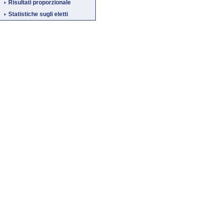
Risultati proporzionale
Statistiche sugli eletti
Fine
Vai
al
contenuto
menu
di
navigazione
principale