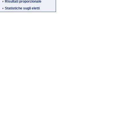
Risultati proporzionale
Statistiche sugli eletti
Fine
Vai
al
contenuto
menu
di
navigazione
principale