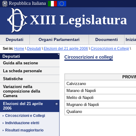
Repubblica Italiana
XIII Legislatura
Menu
Vai
Menu
Vai
Deputati
Organi Parlamentari
Documenti
Inizi
al
al
di
di
Vai
Menu
menu
Sei in:
Home
\
Deputati
\
Elezioni del 21 aprile 2006
\
Circoscrizioni e Collegi
\
ausilio
navigazione
Deputati
al
di
di
Deputati
Circoscrizioni e collegi
alla
principale
contenuto
navigazione
sezione
Guida alla sezione
navigazione
principale
La scheda personale
PROVI
Statistiche
Calvizzano
Variazioni nella
Marano di Napoli
composizione della
Camera
Melito di Napoli
Elezioni del 21 aprile
Mugnano di Napoli
2006
Qualiano
Circoscrizioni e Collegi
Individuazione eletti
Risultati maggioritario