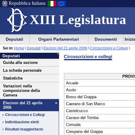
Repubblica Italiana
XIII Legislatura
Menu
Vai
Menu
Vai
Deputati
Organi Parlamentari
Documenti
Inizi
al
al
di
di
Vai
Menu
menu
Sei in:
Home
\
Deputati
\
Elezioni del 21 aprile 2006
\
Circoscrizioni e Collegi
\
ausilio
navigazione
Deputati
al
di
di
Deputati
Circoscrizioni e collegi
alla
principale
contenuto
navigazione
sezione
Guida alla sezione
navigazione
principale
La scheda personale
PROVI
Statistiche
Arcade
Variazioni nella
Asolo
composizione della
Camera
Borso del Grappa
Elezioni del 21 aprile
Caerano di San Marco
2006
Castelcucco
Circoscrizioni e Collegi
Cavaso del Tomba
Individuazione eletti
Cornuda
Risultati maggioritario
Crespano del Grappa