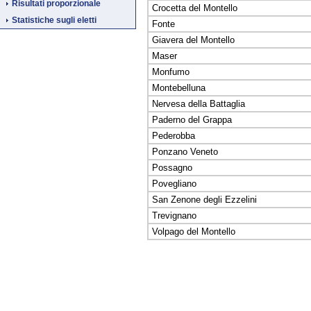
Risultati proporzionale
Crocetta del Montello
Statistiche sugli eletti
Fonte
Giavera del Montello
Maser
Monfumo
Montebelluna
Nervesa della Battaglia
Paderno del Grappa
Pederobba
Ponzano Veneto
Possagno
Povegliano
San Zenone degli Ezzelini
Trevignano
Volpago del Montello
Fine
Vai