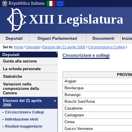
Repubblica Italiana
XIII Legislatura
Menu
Vai
Menu
Vai
Deputati
Organi Parlamentari
Documenti
Inizi
al
al
di
di
Vai
Menu
menu
Sei in:
Home
\
Deputati
\
Elezioni del 21 aprile 2006
\
Circoscrizioni e Collegi
\
ausilio
navigazione
Deputati
al
di
di
Deputati
Circoscrizioni e collegi
alla
principale
contenuto
navigazione
sezione
Guida alla sezione
navigazione
principale
La scheda personale
PROVIN
Statistiche
Angiari
Variazioni nella
Bevilacqua
composizione della
Camera
Bonavigo
Elezioni del 21 aprile
Boschi Sant'Anna
2006
Casaleone
Circoscrizioni e Collegi
Castagnaro
Individuazione eletti
Cerea
Risultati maggioritario
Gazzo Veronese