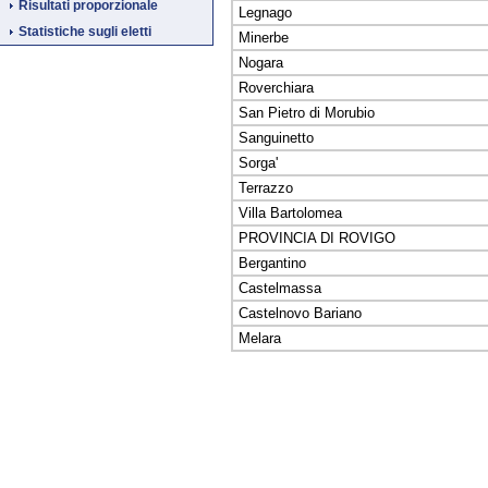
Risultati proporzionale
Legnago
Statistiche sugli eletti
Minerbe
Nogara
Roverchiara
San Pietro di Morubio
Sanguinetto
Sorga'
Terrazzo
Villa Bartolomea
PROVINCIA DI ROVIGO
Bergantino
Castelmassa
Castelnovo Bariano
Melara
Fine
Vai
al
contenuto
menu