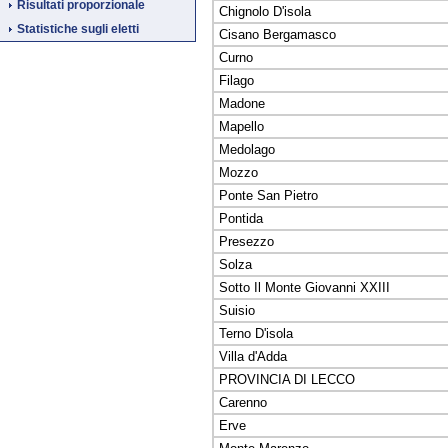
Risultati proporzionale
Chignolo D'isola
Statistiche sugli eletti
Cisano Bergamasco
Curno
Filago
Madone
Mapello
Medolago
Mozzo
Ponte San Pietro
Pontida
Presezzo
Solza
Sotto Il Monte Giovanni XXIII
Suisio
Terno D'isola
Villa d'Adda
PROVINCIA DI LECCO
Carenno
Erve