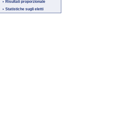
Risultati proporzionale
Statistiche sugli eletti
Fine
Vai
al
contenuto
menu
di
navigazione
principale