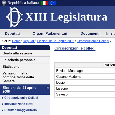
Repubblica Italiana
XIII Legislatura
Menu
Vai
Menu
Vai
Deputati
Organi Parlamentari
Documenti
Inizi
al
al
di
di
Vai
Menu
menu
Sei in:
Home
\
Deputati
\
Elezioni del 21 aprile 2006
\
Circoscrizioni e Collegi
\
ausilio
navigazione
Deputati
al
di
di
Deputati
Circoscrizioni e collegi
alla
principale
contenuto
navigazione
sezione
Guida alla sezione
navigazione
principale
La scheda personale
PROVI
Statistiche
Bovisio-Masciago
Variazioni nella
Cesano Maderno
composizione della
Camera
Desio
Elezioni del 21 aprile
Lissone
2006
Seveso
Circoscrizioni e Collegi
Individuazione eletti
Risultati maggioritario