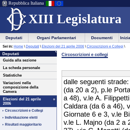
Repubblica Italiana
XIII Legislatura
Menu
Vai
Menu
Vai
Deputati
Organi Parlamentari
Documenti
Inizi
al
al
di
di
Vai
Menu
menu
Sei in:
Home
\
Deputati
\
Elezioni del 21 aprile 2006
\
Circoscrizioni e Collegi
\
ausilio
navigazione
Deputati
al
di
di
Deputati
Circoscrizioni e collegi
alla
principale
contenuto
navigazione
sezione
Guida alla sezione
navigazione
principale
La scheda personale
Statistiche
dalle seguenti strade:
Variazioni nella
composizione della
(da 20 a 2), p.le Port
Camera
a 48), v.le A. Filippet
Elezioni del 21 aprile
2006
Caldara (da 6 a 46), 
Circoscrizioni e Collegi
Giornate 6 e 3, v.le B
Individuazione eletti
v.le L. Majno (da 2 a 2
Risultati maggioritario