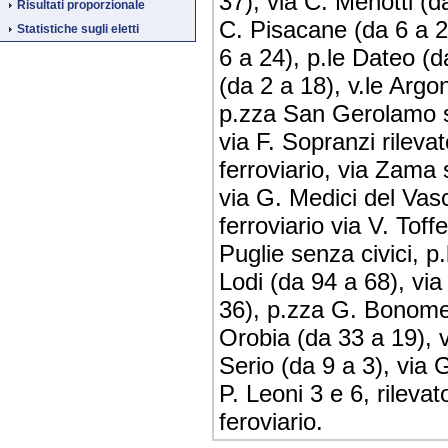
37), via C. Menotti (d
Risultati proporzionale
C. Pisacane (da 6 a 2
Statistiche sugli eletti
6 a 24), p.le Dateo (d
(da 2 a 18), v.le Argo
p.zza San Gerolamo sen
via F. Sopranzi rilevat
ferroviario, via Zama 
via G. Medici del Vasc
ferroviario via V. Toffe
Puglie senza civici, p
Lodi (da 94 a 68), vi
36), p.zza G. Bonomell
Orobia (da 33 a 19), vi
Serio (da 9 a 3), via G
P. Leoni 3 e 6, rilevat
feroviario.