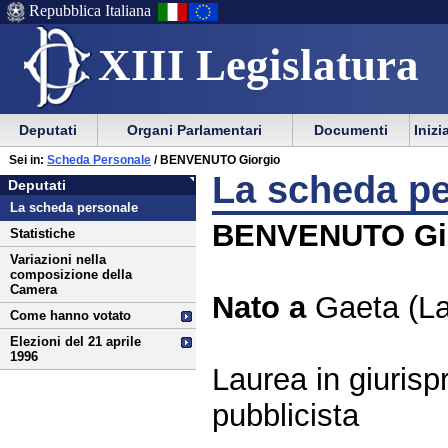
Repubblica Italiana
XIII Legislatura
Menu
Vai
Menu
Vai
Deputati
Organi Parlamentari
Documenti
Inizi
al
al
di
di
Vai
Menu
menu
Sei in:
Scheda Personale
/ BENVENUTO Giorgio
ausilio
navigazione
Deputati
al
di
di
La scheda p
Deputati
alla
principale
contenuto
navigazione
sezione
La scheda personale
navigazione
principale
BENVENUTO Gi
Statistiche
Variazioni nella
composizione della
Camera
Nato a
Gaeta (La
Come hanno votato
Elezioni del 21 aprile
1996
Laurea in giurisp
pubblicista