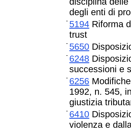
disciplina delle
degli enti di p
5194
Riforma de
trust
5650
Disposizio
6248
Disposizio
successioni e s
6256
Modifiche 
1992, n. 545, i
giustizia tributa
6410
Disposizio
violenza e dall