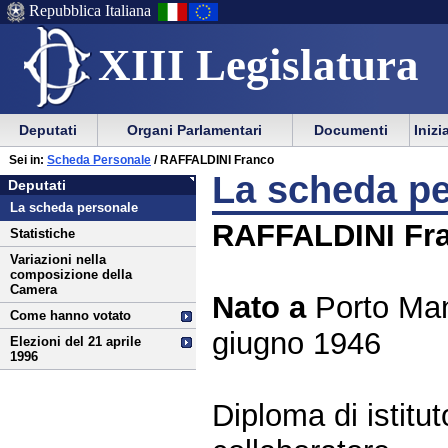
Repubblica Italiana
XIII Legislatura
Menu
Vai
Menu
Vai
Deputati
Organi Parlamentari
Documenti
Inizi
al
al
di
di
Vai
Menu
menu
Sei in:
Scheda Personale
/ RAFFALDINI Franco
ausilio
navigazione
Deputati
al
di
di
La scheda p
Deputati
alla
principale
contenuto
navigazione
sezione
La scheda personale
navigazione
principale
RAFFALDINI Fr
Statistiche
Variazioni nella
composizione della
Camera
Nato a
Porto Man
Come hanno votato
giugno 1946
Elezioni del 21 aprile
1996
Diploma di istitu