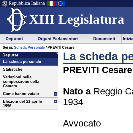
Repubblica Italiana
XIII Legislatura
Menu
Vai
Menu
Vai
Deputati
Organi Parlamentari
Documenti
Inizi
al
al
di
di
Vai
Menu
menu
Sei in:
Scheda Personale
/ PREVITI Cesare
ausilio
navigazione
Deputati
al
di
di
La scheda p
Deputati
alla
principale
contenuto
navigazione
sezione
La scheda personale
navigazione
principale
PREVITI Cesare
Statistiche
Variazioni nella
composizione della
Camera
Nato a
Reggio Cal
Come hanno votato
1934
Elezioni del 21 aprile
1996
Avvocato