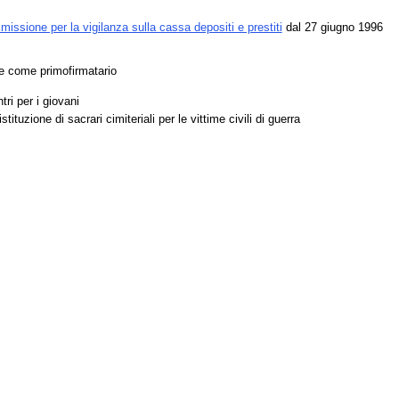
issione per la vigilanza sulla cassa depositi e prestiti
dal 27 giugno 1996
te come primofirmatario
tri per i giovani
stituzione di sacrari cimiteriali per le vittime civili di guerra