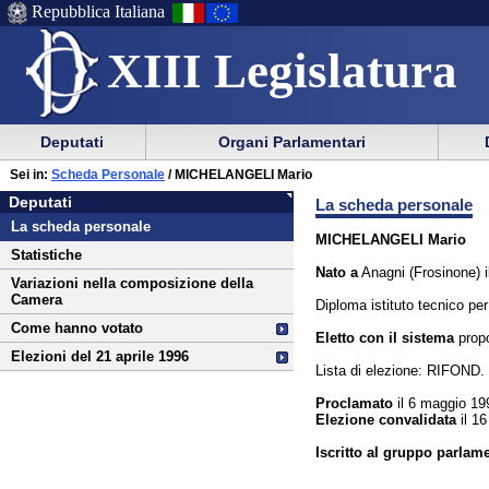
Repubblica Italiana
XIII Legislatura
Menu
Vai
Menu
Vai
Deputati
Organi Parlamentari
al
al
di
di
Vai
Menu
menu
Sei in:
Scheda Personale
/ MICHELANGELI Mario
ausilio
navigazione
Deputati
al
di
di
Deputati
La scheda personale
alla
principale
contenuto
navigazione
sezione
La scheda personale
navigazione
principale
MICHELANGELI Mario
Statistiche
Nato a
Anagni (Frosinone) 
Variazioni nella composizione della
Camera
Diploma istituto tecnico pe
Come hanno votato
Eletto con il sistema
propo
Elezioni del 21 aprile 1996
Lista di elezione: RIFON
Proclamato
il 6 maggio 19
Elezione convalidata
il 16
Iscritto al gruppo parlam