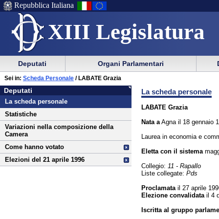
Repubblica Italiana
XIII Legislatura
Menu
Vai
Menu
Vai
Deputati
Organi Parlamentari
al
al
di
di
Vai
Menu
menu
Sei in:
Scheda Personale
/ LABATE Grazia
ausilio
navigazione
Deputati
al
di
di
Deputati
La scheda personale
alla
principale
contenuto
navigazione
sezione
La scheda personale
navigazione
principale
LABATE Grazia
Statistiche
Nata a
Agna il 18 gennaio 
Variazioni nella composizione della
Camera
Laurea in economia e comme
Come hanno votato
Eletta con il sistema
maggi
Elezioni del 21 aprile 1996
Collegio:
11 - Rapallo
Liste collegate:
Pds
Proclamata
il 27 aprile 19
Elezione convalidata
il 4
Iscritta al gruppo parlam