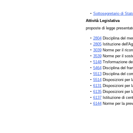
Sottosegretario di Stat
Attività Legislativa
proposte di legge presenta
2804
Disciplina del mer
2805
Istituzione dell'Ag
3039
Norme per il ricon
3539
Norme per il sosteg
5148
Trsformazione dell'
5464
Disciplina del fra
5513
Disciplina del co
5514
Disposizioni per l
6131
Disposizioni per l
6135
Disposizioni per l
6137
Istituzione di cent
6144
Norme per la preve