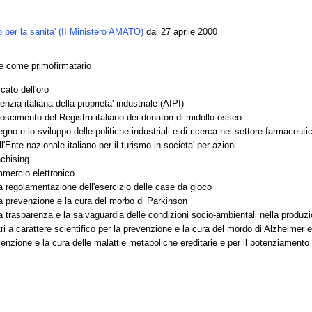
o per la sanita' (II Ministero AMATO)
dal 27 aprile 2000
te come primofirmatario
cato dell'oro
enzia italiana della proprieta' industriale (AIPI)
oscimento del Registro italiano dei donatori di midollo osseo
no e lo sviluppo delle politiche industriali e di ricerca nel settore farmaceuti
Ente nazionale italiano per il turismo in societa' per azioni
nchising
mmercio elettronico
a regolamentazione dell'esercizio delle case da gioco
a prevenzione e la cura del morbo di Parkinson
a trasparenza e la salvaguardia delle condizioni socio-ambientali nella produzi
ri a carattere scientifico per la prevenzione e la cura del mordo di Alzheimer e
nzione e la cura delle malattie metaboliche ereditarie e per il potenziamento d