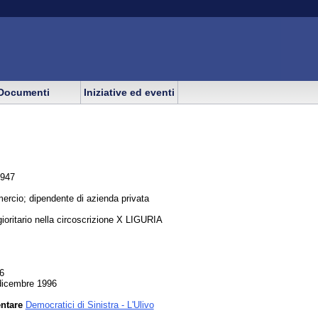
Documenti
Iniziative ed eventi
1947
rcio; dipendente di azienda privata
oritario nella circoscrizione X LIGURIA
96
 dicembre 1996
entare
Democratici di Sinistra - L'Ulivo