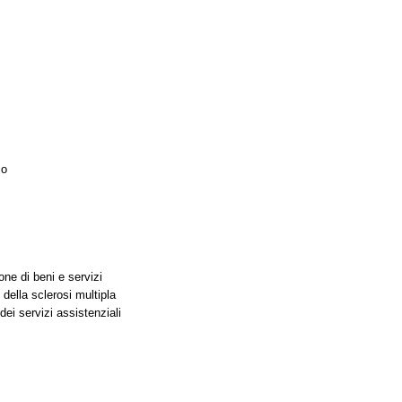
co
one di beni e servizi
 della sclerosi multipla
ei servizi assistenziali