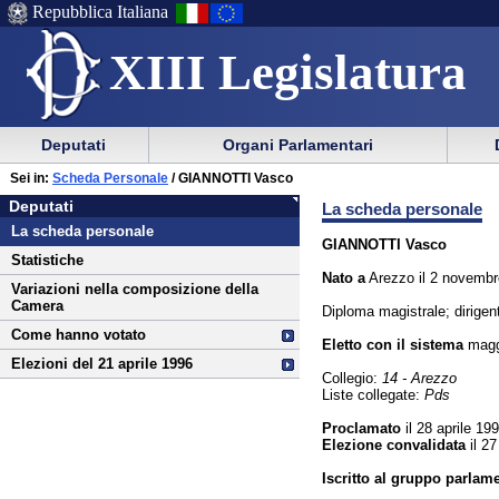
Repubblica Italiana
XIII Legislatura
Menu
Vai
Menu
Vai
Deputati
Organi Parlamentari
al
al
di
di
Vai
Menu
menu
Sei in:
Scheda Personale
/ GIANNOTTI Vasco
ausilio
navigazione
Deputati
al
di
di
Deputati
La scheda personale
alla
principale
contenuto
navigazione
sezione
La scheda personale
navigazione
principale
GIANNOTTI Vasco
Statistiche
Nato a
Arezzo il 2 novembr
Variazioni nella composizione della
Camera
Diploma magistrale; dirigent
Come hanno votato
Eletto con il sistema
maggi
Elezioni del 21 aprile 1996
Collegio:
14 - Arezzo
Liste collegate:
Pds
Proclamato
il 28 aprile 19
Elezione convalidata
il 2
Iscritto al gruppo parlam