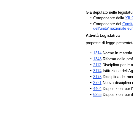
Già deputato nelle legislatu
Componente della
XII
Componente del
Comita
dell'unita' nazionale eu
Attività Legislativa
proposte di legge presenta
1314
Norme in materia d
1348
Riforma delle prof
2112
Disciplina per le 
3174
Istituzione dell'A
3175
Disciplina del mer
3721
Nuova disciplina d
4404
Disposizioni per l
6285
Disposizioni per il