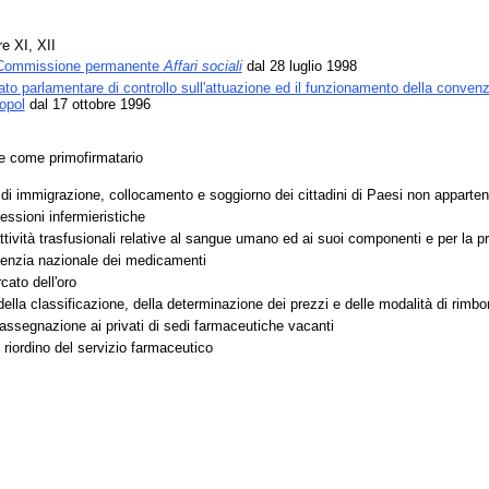
re XI, XII
 Commissione permanente
Affari sociali
dal 28 luglio 1998
to parlamentare di controllo sull'attuazione ed il funzionamento della convenzio
ropol
dal 17 ottobre 1996
te come primofirmatario
i immigrazione, collocamento e soggiorno dei cittadini di Paesi non apparten
essioni infermieristiche
attività trasfusionali relative al sangue umano ed ai suoi componenti e per la 
genzia nazionale dei medicamenti
cato dell'oro
ella classificazione, della determinazione dei prezzi e delle modalità di rimbo
'assegnazione ai privati di sedi farmaceutiche vacanti
 riordino del servizio farmaceutico