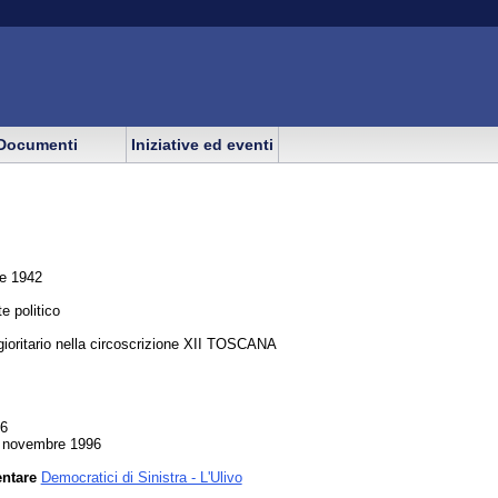
Documenti
Iniziative ed eventi
e 1942
e politico
oritario nella circoscrizione XII TOSCANA
96
7 novembre 1996
entare
Democratici di Sinistra - L'Ulivo