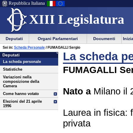
Repubblica Italiana
XIII Legislatura
Menu
Vai
Menu
Vai
Deputati
Organi Parlamentari
Documenti
Inizi
al
al
di
di
Vai
Menu
menu
Sei in:
Scheda Personale
/ FUMAGALLI Sergio
ausilio
navigazione
Deputati
al
di
di
La scheda p
Deputati
alla
principale
contenuto
navigazione
sezione
La scheda personale
navigazione
principale
FUMAGALLI Ser
Statistiche
Variazioni nella
composizione della
Camera
Nato a
Milano il
Come hanno votato
Elezioni del 21 aprile
1996
Laurea in fisica:
privata