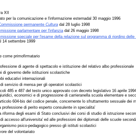
ra XII
o per la comunicazione e l'informazione esternadal 30 maggio 1996
 Commissione permanente
Cultura
dal 28 luglio 1998
issione parlamentare per l'infanzia
dal 26 maggio 1998
issione speciale per l'esame della relazione sul programma di riordino delle 
l 14 settembre 1999
te come primofirmatario
ofessione di agente di spettacolo e istituzione del relativo albo professionale
 di governo delle istituzioni scolastiche
i educativi internazionali
i servizio di mensa per gli operatori scolastici
icoli 485 e 487 del testo unico approvato con decreto legislativo 16 aprile 1994
 giuridici, economici e di progressione di carrieranella scuola elementare e sec
articolo 604-bis del codice penale, concernente lo sfruttamento sessuale dei m
professione di perito esperto consulente in specialita'
a riforma degli esami di Stato conclusivi dei corsi di studio di istruzione seco
i accesso all'universita' ed alle professioni dei diplomati delle scuole seconda
organismo psico-pedagogico presso gli istituti scolastici
vore del volontariato