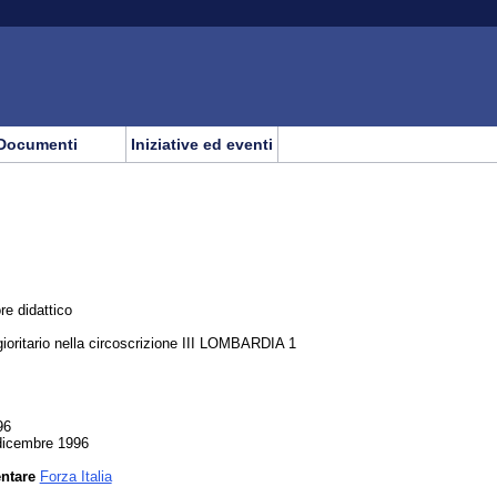
Documenti
Iniziative ed eventi
re didattico
oritario nella circoscrizione III LOMBARDIA 1
96
 dicembre 1996
entare
Forza Italia