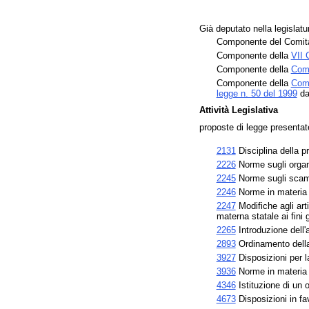
Già deputato nella legislatu
Componente del Comitat
Componente della
VII
Componente della
Comm
Componente della
Comm
legge n. 50 del 1999
da
Attività Legislativa
proposte di legge presenta
2131
Disciplina della pr
2226
Norme sugli organi
2245
Norme sugli scamb
2246
Norme in materia d
2247
Modifiche agli art
materna statale ai fini
2265
Introduzione dell'
2893
Ordinamento della 
3927
Disposizioni per l
3936
Norme in materia d
4346
Istituzione di un 
4673
Disposizioni in fa