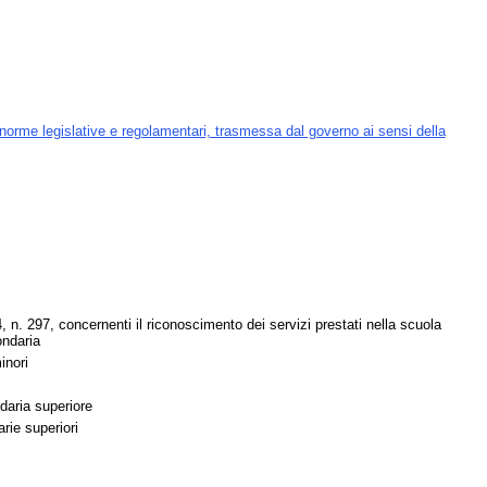
norme legislative e regolamentari, trasmessa dal governo ai sensi della
, n. 297, concernenti il riconoscimento dei servizi prestati nella scuola
ondaria
inori
ndaria superiore
rie superiori