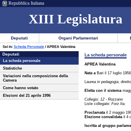
Repubblica Italiana
XIII Legislatura
Menu
Vai
Menu
Vai
Deputati
Organi Parlamentari
al
al
di
di
Vai
Menu
menu
Sei in:
Scheda Personale
/ APREA Valentina
ausilio
navigazione
Deputati
al
di
di
Deputati
La scheda personale
alla
principale
contenuto
navigazione
sezione
La scheda personale
navigazione
principale
APREA Valentina
Statistiche
Nata a
Bari il 17 luglio 1956
Variazioni nella composizione della
Camera
Laurea in pedagogia; diretto
Come hanno votato
Eletta con il sistema
maggi
Elezioni del 21 aprile 1996
Collegio:
12 - Rozzano
Liste collegate:
Forz.Ita.
Proclamata
il 2 maggio 19
Elezione convalidata
il 4
Iscritta al gruppo parlam