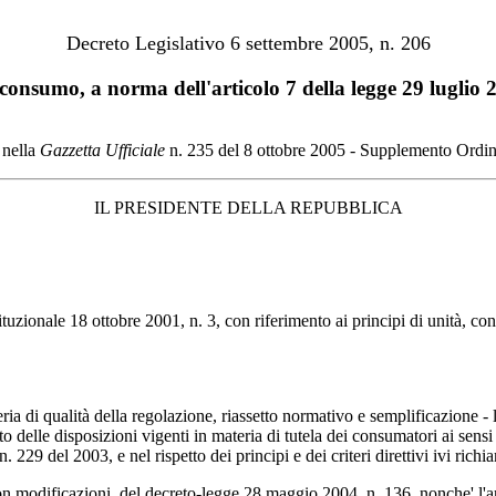
Decreto Legislativo 6 settembre 2005, n. 206
consumo, a norma dell'articolo 7 della legge 29 luglio 
 nella
Gazzetta Ufficiale
n. 235 del 8 ottobre 2005 - Supplemento Ordin
IL PRESIDENTE DELLA REPUBBLICA
ituzionale 18 ottobre 2001, n. 3, con riferimento ai principi di unità, co
ria di qualità della regolazione, riassetto normativo e semplificazione - l
o delle disposizioni vigenti in materia di tutela dei consumatori ai sensi e 
 229 del 2003, e nel rispetto dei principi e dei criteri direttivi ivi richia
 con modificazioni, del decreto-legge 28 maggio 2004, n. 136, nonche' l'