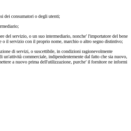
ssi dei consumatori o degli utenti;
ermediario;
tore del servizio, o un suo intermediario, nonche' l'importatore del bene
e o il servizio con il proprio nome, marchio o altro segno distintivo;
zione di servizi, o suscettibile, in condizioni ragionevolmente
o di un'attività commerciale, indipendentemente dal fatto che sia nuovo,
mettere a nuovo prima dell'utilizzazione, purche' il fornitore ne informi