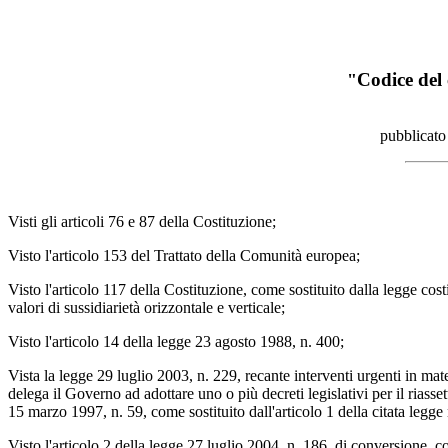
Codice del 
"
pubblicato
Visti gli articoli 76 e 87 della Costituzione;
Visto l'articolo 153 del Trattato della Comunità europea;
Visto l'articolo 117 della Costituzione, come sostituito dalla legge cost
valori di sussidiarietà orizzontale e verticale;
Visto l'articolo 14 della legge 23 agosto 1988, n. 400;
Vista la legge 29 luglio 2003, n. 229, recante interventi urgenti in mate
delega il Governo ad adottare uno o più decreti legislativi per il riassett
15 marzo 1997, n. 59, come sostituito dall'articolo 1 della citata legge n.
Visto l'articolo 2 della legge 27 luglio 2004, n. 186, di conversione,