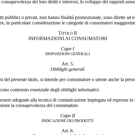
 consapevolezza dei loro diritti e interessi, lo sviluppo dei rapporti asso
ti pubblici o privati, non hanno finalità promozionale, sono dirette ad es
ltre, in particolare considerazione le categorie di consumatori maggiorme
T
II
ITOLO
INFORMAZIONI AI CONSUMATORI
Capo I
DISPOSIZIONI GENERALI
Art. 5.
Obblighi generali
fini del presente titolo, si intende per consumatore o utente anche la pers
iscono contenuto essenziale degli obblighi informativi.
sere adeguate alla tecnica di comunicazione impiegata ed espresse in 
ssicurare la consapevolezza del consumatore.
Capo II
INDICAZIONE DEI PRODOTTI
Art. 6.