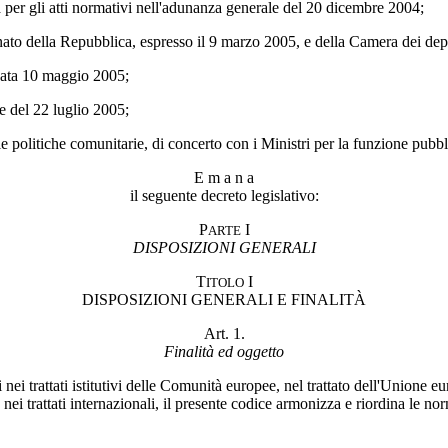
a per gli atti normativi nell'adunanza generale del 20 dicembre 2004;
ato della Repubblica, espresso il 9 marzo 2005, e della Camera dei dep
 data 10 maggio 2005;
ne del 22 luglio 2005;
le politiche comunitarie, di concerto con i Ministri per la funzione pubbli
E m a n a
il seguente decreto legislativo:
P
I
ARTE
DISPOSIZIONI GENERALI
T
I
ITOLO
DISPOSIZIONI GENERALI E FINALITÀ
Art. 1.
Finalità ed oggetto
 nei trattati istitutivi delle Comunità europee, nel trattato dell'Unione 
ei trattati internazionali, il presente codice armonizza e riordina le no