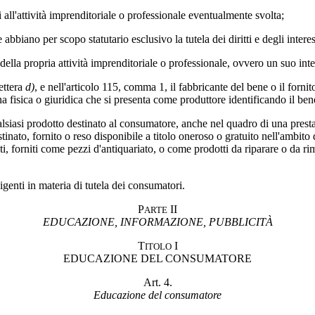
 all'attività imprenditoriale o professionale eventualmente svolta;
abbiano per scopo statutario esclusivo la tutela dei diritti e degli intere
 della propria attività imprenditoriale o professionale, ovvero un suo int
ettera
d)
, e nell'articolo 115, comma 1, il fabbricante del bene o il forni
ona fisica o giuridica che si presenta come produttore identificando il ben
alsiasi prodotto destinato al consumatore, anche nel quadro di una presta
stinato, fornito o reso disponibile a titolo oneroso o gratuito nell'ambit
ti, forniti come pezzi d'antiquariato, o come prodotti da riparare o da ri
vigenti in materia di tutela dei consumatori.
P
II
ARTE
EDUCAZIONE, INFORMAZIONE, PUBBLICITÀ
T
I
ITOLO
EDUCAZIONE DEL CONSUMATORE
Art. 4.
Educazione del consumatore