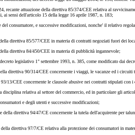
4, recante attuazione della direttiva 85/374/CEE relativa al ravvicinamen
, ai sensi dell'articolo 15 della legge 16 aprile 1987, n. 183;
 del consumatore, e successive modificazioni, nonche' il relativo regolam
della direttiva 85/577/CEE in materia di contratti negoziati fuori dei loc
 della direttiva 84/450/CEE in materia di pubblicità ingannevole;
 al decreto legislativo 1° settembre 1993, n. 385, come modificato dai decr
della direttiva 90/314/CEE concernente i viaggi, le vacanze ed i circuiti
a 93/13/CEE concernente le clausole abusive nei contratti stipulati con i 
 disciplina relativa al settore del commercio, ed in particolare gli artico
 consumatori e degli utenti e successive modificazioni;
della direttiva 94/47/CE concernente la tutela dell'acquirente per taluni a
della direttiva 97/7/CE relativa alla protezione dei consumatori in materi