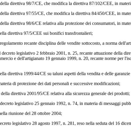
e della direttiva 98/7/CE, che modifica la direttiva 87/102/CEE, in mater
e della direttiva 97/55/CE, che modifica la direttiva 84/450/CEE, in mat
 della direttiva 98/6/CE relativa alla protezione dei consumatori, in mater
ella direttiva 97/5/CEE sui bonifici transfrontalieri;
 regolamento recante disciplina delle vendite sottocosto, a norma dell'a
 decreto legislativo 2 febbraio 2001, n. 25, recante attuazione della diret
mmercio e dell'artigianato 19 gennaio 1999, n. 20, recante norme per l'is
della direttiva 1999/44/CE su taluni aspetti della vendita e delle garanzi
materia di protezione dei dati personali e successive modificazioni;
della direttiva 2001/95/CE relativa alla sicurezza generale dei prodotti;
el decreto legislativo 25 gennaio 1992, n. 74, in materia di messaggi pub
nella riunione del 28 ottobre 2004;
 decreto legislativo 28 agosto 1997, n. 281, reso nella seduta del 16 dic