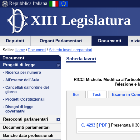
Repubblica Italiana
XIII Legislatura
Menu
Vai
Menu
Vai
Deputati
Organi Parlamentari
Documenti
Inizi
al
al
di
di
Vai
Menu
menu
Sei in:
Home
\
Documenti
\
Scheda lavori preparatori
ausilio
navigazione
Documenti
al
di
di
Documenti
Scheda lavori
alla
principale
contenuto
navigazione
sezione
Progetti di legge
navigazione
principale
Ricerca per numero
RICCI Michele: Modifica all'articol
All'esame dell'Aula
l'elezione e 
Cancellati dall'ordine del
giorno
Iter
Testi
Esame in Com
Progetti Costituzionali
Disegni di legge
governativi
Resoconti parlamentari
C. 4293
[
PDF
]
Presentata il 30
Documenti parlamentari
Banche date professionali