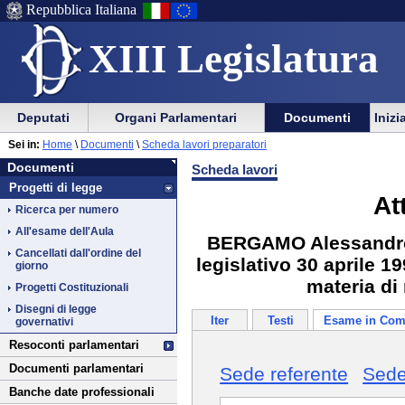
Repubblica Italiana
XIII Legislatura
Menu
Vai
Menu
Vai
Deputati
Organi Parlamentari
Documenti
Inizi
al
al
di
di
Vai
Menu
menu
Sei in:
Home
\
Documenti
\
Scheda lavori preparatori
ausilio
navigazione
Documenti
al
di
di
Documenti
Scheda lavori
alla
principale
contenuto
navigazione
sezione
Progetti di legge
navigazione
principale
At
Ricerca per numero
All'esame dell'Aula
BERGAMO Alessandro: 
Cancellati dall'ordine del
legislativo 30 aprile 1
giorno
materia di 
Progetti Costituzionali
Disegni di legge
Iter
Testi
Esame in Com
governativi
Resoconti parlamentari
Documenti parlamentari
Sede referente
Sede
Banche date professionali