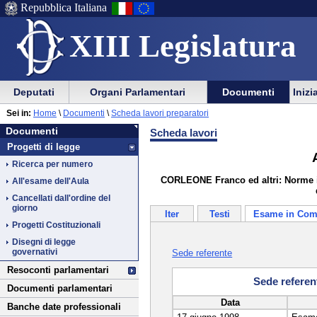
Repubblica Italiana
XIII Legislatura
Menu
Vai
Menu
Vai
Deputati
Organi Parlamentari
Documenti
Inizi
al
al
di
di
Vai
Menu
menu
Sei in:
Home
\
Documenti
\
Scheda lavori preparatori
ausilio
navigazione
Documenti
al
di
di
Documenti
Scheda lavori
alla
principale
contenuto
navigazione
sezione
Progetti di legge
navigazione
principale
Ricerca per numero
CORLEONE Franco ed altri: Norme in 
All'esame dell'Aula
Cancellati dall'ordine del
giorno
Iter
Testi
Esame in Com
Progetti Costituzionali
Disegni di legge
governativi
Sede referente
Resoconti parlamentari
Sede referent
Documenti parlamentari
Data
Banche date professionali