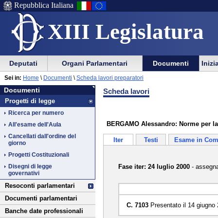
Repubblica Italiana
XIII Legislatura
Menu
Vai
Menu
Vai
Deputati
Organi Parlamentari
Documenti
Inizi
al
al
di
di
Vai
Menu
menu
Sei in:
Home
\
Documenti
\
Scheda lavori preparatori
ausilio
navigazione
Documenti
al
di
di
Documenti
Scheda lavori
alla
principale
contenuto
navigazione
sezione
Progetti di legge
navigazione
principale
Ricerca per numero
BERGAMO Alessandro: Norme per la tu
All'esame dell'Aula
Cancellati dall'ordine del
Iter
Testi
Esame in Com
giorno
Progetti Costituzionali
Fase iter: 24 luglio 2000
- assegna
Disegni di legge
governativi
Resoconti parlamentari
Documenti parlamentari
C. 7103
Presentato il 14 giugno
Banche date professionali