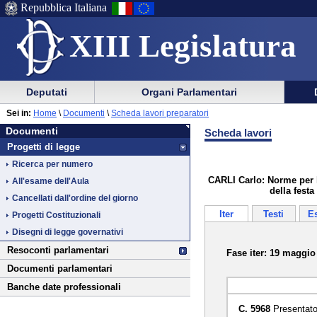
Repubblica Italiana
XIII Legislatura
Menu
Vai
Menu
Vai
Deputati
Organi Parlamentari
al
al
di
di
Vai
Menu
menu
Sei in:
Home
\
Documenti
\
Scheda lavori preparatori
ausilio
navigazione
Documenti
al
di
di
Documenti
Scheda lavori
alla
principale
contenuto
navigazione
sezione
Progetti di legge
navigazione
principale
Ricerca per numero
CARLI Carlo: Norme per l
All'esame dell'Aula
della festa
Cancellati dall'ordine del giorno
Iter
Testi
E
Progetti Costituzionali
Disegni di legge governativi
Resoconti parlamentari
Fase iter: 19 maggio
Documenti parlamentari
Banche date professionali
C. 5968
Presentato 