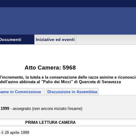
Documenti
Iniziative ed eventi
Atto Camera: 5968
'incremento, la tutela e la conservazione delle razze asinine e riconosc
 dell'asino abbinata al "Palio dei Micci" di Querceta di Seravezza
same in Commissione
Discussione in Assemblea
 1999
- assegnato (non ancora iniziato l'esame)
PRIMA LETTURA CAMERA
il 28 aprile 1999