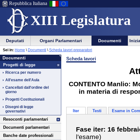
Repubblica Italiana
XIII Legislatura
Menu
Vai
Menu
Vai
Deputati
Organi Parlamentari
Documenti
Inizi
al
al
di
di
Vai
Menu
menu
Sei in:
Home
\
Documenti
\
Scheda lavori preparatori
ausilio
navigazione
Documenti
al
di
di
Documenti
Scheda lavori
alla
principale
contenuto
navigazione
sezione
Progetti di legge
navigazione
principale
At
Ricerca per numero
All'esame dell'Aula
CONTENTO Manlio: Modif
Cancellati dall'ordine del
in materia di respo
giorno
Progetti Costituzionali
Disegni di legge
Iter
Testi
Esame in Com
governativi
Resoconti parlamentari
Documenti parlamentari
Fase iter: 16 febbra
l'esame)
Banche date professionali