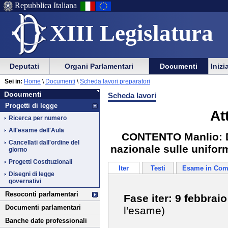
Repubblica Italiana
XIII Legislatura
Menu
Vai
Menu
Vai
Deputati
Organi Parlamentari
Documenti
Inizi
al
al
di
di
Vai
Menu
menu
Sei in:
Home
\
Documenti
\
Scheda lavori preparatori
ausilio
navigazione
Documenti
al
di
di
Documenti
Scheda lavori
alla
principale
contenuto
navigazione
sezione
Progetti di legge
navigazione
principale
At
Ricerca per numero
All'esame dell'Aula
CONTENTO Manlio: Dis
Cancellati dall'ordine del
nazionale sulle uniform
giorno
Progetti Costituzionali
Iter
Testi
Esame in Com
Disegni di legge
governativi
Resoconti parlamentari
Fase iter: 9 febbrai
Documenti parlamentari
l'esame)
Banche date professionali