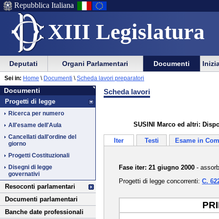
Repubblica Italiana
XIII Legislatura
Menu
Vai
Menu
Vai
Deputati
Organi Parlamentari
Documenti
Inizi
al
al
di
di
Vai
Menu
menu
Sei in:
Home
\
Documenti
\
Scheda lavori preparatori
ausilio
navigazione
Documenti
al
di
di
Documenti
Scheda lavori
alla
principale
contenuto
navigazione
sezione
Progetti di legge
navigazione
principale
Ricerca per numero
SUSINI Marco ed altri: Dispos
All'esame dell'Aula
Cancellati dall'ordine del
Iter
Testi
Esame in Com
giorno
Progetti Costituzionali
Fase iter: 21 giugno 2000
- assorb
Disegni di legge
governativi
Progetti di legge concorrenti:
C. 62
Resoconti parlamentari
Documenti parlamentari
PR
Banche date professionali