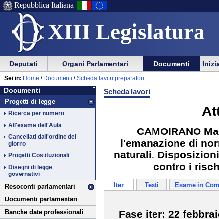
Repubblica Italiana
XIII Legislatura
Menu
Vai
Menu
Vai
Deputati
Organi Parlamentari
Documenti
Inizi
al
al
di
di
Vai
Menu
menu
Sei in:
Home
\
Documenti
\
Scheda lavori preparatori
ausilio
navigazione
Documenti
al
di
di
Documenti
Scheda lavori
alla
principale
contenuto
navigazione
sezione
Progetti di legge
navigazione
principale
At
Ricerca per numero
All'esame dell'Aula
CAMOIRANO Maura
Cancellati dall'ordine del
l'emanazione di norm
giorno
naturali. Disposizion
Progetti Costituzionali
contro i risch
Disegni di legge
governativi
Iter
Testi
Esame in Com
Resoconti parlamentari
Documenti parlamentari
Fase iter: 22 febbra
Banche date professionali