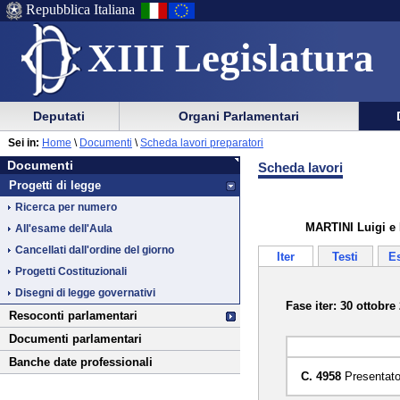
Repubblica Italiana
XIII Legislatura
Menu
Vai
Menu
Vai
Deputati
Organi Parlamentari
al
al
di
di
Vai
Menu
menu
Sei in:
Home
\
Documenti
\
Scheda lavori preparatori
ausilio
navigazione
Documenti
al
di
di
Documenti
Scheda lavori
alla
principale
contenuto
navigazione
sezione
Progetti di legge
navigazione
principale
Ricerca per numero
MARTINI Luigi e 
All'esame dell'Aula
Cancellati dall'ordine del giorno
Iter
Testi
E
Progetti Costituzionali
Disegni di legge governativi
Fase iter: 30 ottobre
Resoconti parlamentari
Documenti parlamentari
Banche date professionali
C. 4958
Presentato 