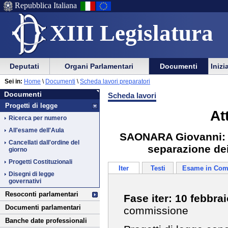
Repubblica Italiana
XIII Legislatura
Menu
Vai
Menu
Vai
Deputati
Organi Parlamentari
Documenti
Inizi
al
al
di
di
Vai
Menu
menu
Sei in:
Home
\
Documenti
\
Scheda lavori preparatori
ausilio
navigazione
Documenti
al
di
di
Documenti
Scheda lavori
alla
principale
contenuto
navigazione
sezione
Progetti di legge
navigazione
principale
At
Ricerca per numero
All'esame dell'Aula
SAONARA Giovanni: Mo
Cancellati dall'ordine del
separazione dei
giorno
Progetti Costituzionali
Iter
Testi
Esame in Com
Disegni di legge
governativi
Resoconti parlamentari
Fase iter: 10 febbra
Documenti parlamentari
commissione
Banche date professionali