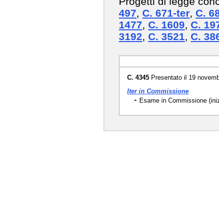
Progetti di legge con
497
,
C. 671-ter
,
C. 6
1477
,
C. 1609
,
C. 19
3192
,
C. 3521
,
C. 38
C. 4345
Presentato il 19 novem
Iter in Commissione
Esame in Commissione (inizi