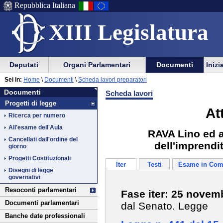
Repubblica Italiana
XIII Legislatura
Menu
Vai
Menu
Vai
Deputati
Organi Parlamentari
Documenti
Inizi
al
al
di
di
Vai
Menu
menu
Sei in:
Home
\
Documenti
\
Scheda lavori preparatori
ausilio
navigazione
Documenti
al
di
di
Documenti
Scheda lavori
alla
principale
contenuto
navigazione
sezione
Progetti di legge
navigazione
principale
At
Ricerca per numero
All'esame dell'Aula
RAVA Lino ed al
Cancellati dall'ordine del
dell'imprendit
giorno
Progetti Costituzionali
Iter
Testi
Esame in Com
Disegni di legge
governativi
Resoconti parlamentari
Fase iter: 25 novem
Documenti parlamentari
dal Senato. Legge
Banche date professionali