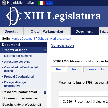
Repubblica Italiana
XIII Legislatura
Menu
Vai
Menu
Vai
Deputati
Organi Parlamentari
Documenti
Inizi
al
al
di
di
Vai
Menu
menu
Sei in:
Home
\
Documenti
\
Scheda lavori preparatori
ausilio
navigazione
Documenti
al
di
di
Documenti
Scheda lavori
alla
principale
contenuto
navigazione
sezione
Progetti di legge
navigazione
principale
Ricerca per numero
BERGAMO Alessandro: Norme per la tu
All'esame dell'Aula
Cancellati dall'ordine del
Iter
Testi
Esame in Com
giorno
Progetti Costituzionali
Fase iter: 1 luglio 1997
- assegnato
Disegni di legge
governativi
Resoconti parlamentari
Documenti parlamentari
C. 3804
Presentato il 3 giugno 
Banche date professionali