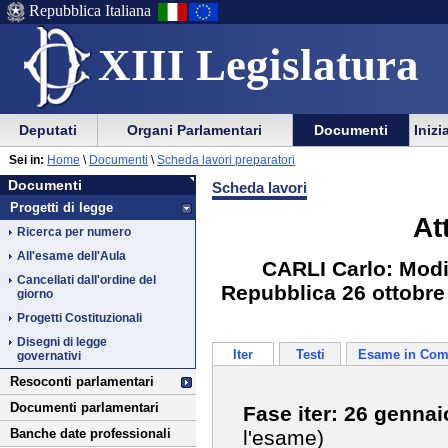
Repubblica Italiana
XIII Legislatura
Menu
Vai
Menu
Vai
Deputati
Organi Parlamentari
Documenti
Inizi
al
al
di
di
Vai
Menu
menu
Sei in:
Home
\
Documenti
\
Scheda lavori preparatori
ausilio
navigazione
Documenti
al
di
di
Documenti
Scheda lavori
alla
principale
contenuto
navigazione
sezione
Progetti di legge
navigazione
principale
At
Ricerca per numero
All'esame dell'Aula
CARLI Carlo: Modif
Cancellati dall'ordine del
Repubblica 26 ottobre 
giorno
Progetti Costituzionali
Disegni di legge
Iter
Testi
Esame in Com
governativi
Resoconti parlamentari
Documenti parlamentari
Fase iter: 26 genna
l'esame)
Banche date professionali