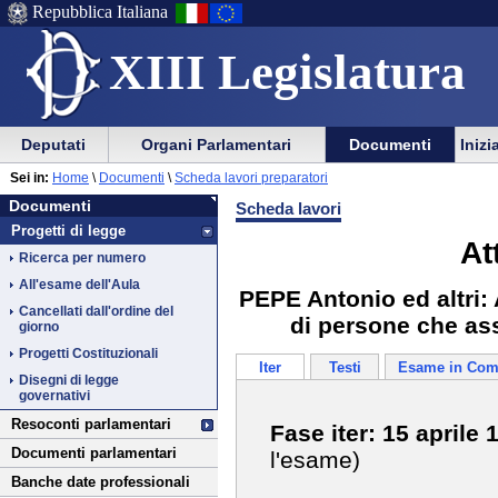
Repubblica Italiana
XIII Legislatura
Menu
Vai
Menu
Vai
Deputati
Organi Parlamentari
Documenti
Inizi
al
al
di
di
Vai
Menu
menu
Sei in:
Home
\
Documenti
\
Scheda lavori preparatori
ausilio
navigazione
Documenti
al
di
di
Documenti
Scheda lavori
alla
principale
contenuto
navigazione
sezione
Progetti di legge
navigazione
principale
At
Ricerca per numero
All'esame dell'Aula
PEPE Antonio ed altri: 
Cancellati dall'ordine del
di persone che as
giorno
Progetti Costituzionali
Iter
Testi
Esame in Com
Disegni di legge
governativi
Resoconti parlamentari
Fase iter: 15 aprile 
Documenti parlamentari
l'esame)
Banche date professionali