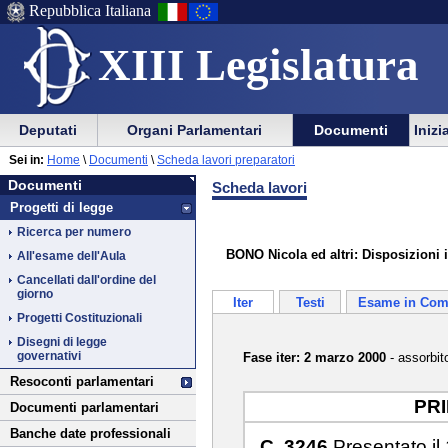
Repubblica Italiana
XIII Legislatura
Menu
Vai
Menu
Vai
Deputati
Organi Parlamentari
Documenti
Inizi
al
al
di
di
Vai
Menu
menu
Sei in:
Home
\
Documenti
\
Scheda lavori preparatori
ausilio
navigazione
Documenti
al
di
di
Documenti
Scheda lavori
alla
principale
contenuto
navigazione
sezione
Progetti di legge
navigazione
principale
Ricerca per numero
BONO Nicola ed altri: Disposizioni i
All'esame dell'Aula
Cancellati dall'ordine del
giorno
Iter
Testi
Esame in Com
Progetti Costituzionali
Disegni di legge
governativi
Fase iter: 2 marzo 2000
- assorbi
Resoconti parlamentari
PR
Documenti parlamentari
Banche date professionali
C. 3246
Presentato il