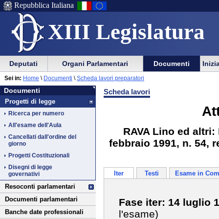
Repubblica Italiana
XIII Legislatura
Menu
Vai
Menu
Vai
Deputati
Organi Parlamentari
Documenti
Inizi
al
al
di
di
Vai
Menu
menu
Sei in:
Home
\
Documenti
\
Scheda lavori preparatori
ausilio
navigazione
Documenti
al
di
di
Documenti
Scheda lavori
alla
principale
contenuto
navigazione
sezione
Progetti di legge
navigazione
principale
At
Ricerca per numero
All'esame dell'Aula
RAVA Lino ed altri: 
Cancellati dall'ordine del
febbraio 1991, n. 54, 
giorno
Progetti Costituzionali
Disegni di legge
Iter
Testi
Esame in Com
governativi
Resoconti parlamentari
Documenti parlamentari
Fase iter: 14 luglio 
l'esame)
Banche date professionali