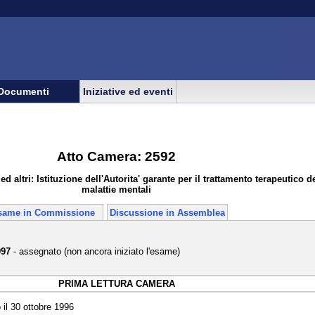
Documenti
Iniziative ed eventi
Atto Camera: 2592
ltri: Istituzione dell'Autorita' garante per il trattamento terapeutico de
malattie mentali
same in Commissione
Discussione in Assemblea
997
- assegnato (non ancora iniziato l'esame)
PRIMA LETTURA CAMERA
il 30 ottobre 1996