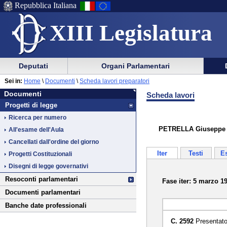
Repubblica Italiana
XIII Legislatura
Menu
Vai
Menu
Vai
Deputati
Organi Parlamentari
al
al
di
di
Vai
Menu
menu
Sei in:
Home
\
Documenti
\
Scheda lavori preparatori
ausilio
navigazione
Documenti
al
di
di
Documenti
Scheda lavori
alla
principale
contenuto
navigazione
sezione
Progetti di legge
navigazione
principale
Ricerca per numero
PETRELLA Giuseppe ed a
All'esame dell'Aula
Cancellati dall'ordine del giorno
Iter
Testi
E
Progetti Costituzionali
Disegni di legge governativi
Resoconti parlamentari
Fase iter: 5 marzo 1
Documenti parlamentari
Banche date professionali
C. 2592
Presentato 