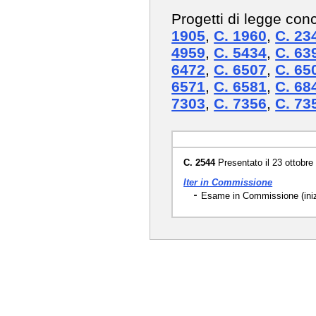
Progetti di legge con
1905
,
C. 1960
,
C. 23
4959
,
C. 5434
,
C. 63
6472
,
C. 6507
,
C. 65
6571
,
C. 6581
,
C. 68
7303
,
C. 7356
,
C. 73
C. 2544
Presentato il 23 ottobre
Iter in Commissione
Esame in Commissione (inizi