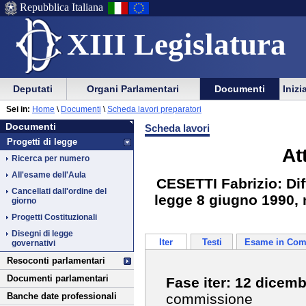
Repubblica Italiana
XIII Legislatura
Menu
Vai
Menu
Vai
Deputati
Organi Parlamentari
Documenti
Inizi
al
al
di
di
Vai
Menu
menu
Sei in:
Home
\
Documenti
\
Scheda lavori preparatori
ausilio
navigazione
Documenti
al
di
di
Documenti
Scheda lavori
alla
principale
contenuto
navigazione
sezione
Progetti di legge
navigazione
principale
At
Ricerca per numero
All'esame dell'Aula
CESETTI Fabrizio: Diff
Cancellati dall'ordine del
legge 8 giugno 1990, n
giorno
Progetti Costituzionali
Disegni di legge
Iter
Testi
Esame in Com
governativi
Resoconti parlamentari
Documenti parlamentari
Fase iter: 12 dicem
commissione
Banche date professionali