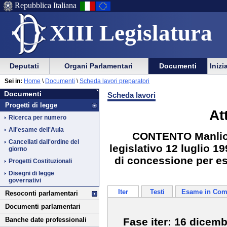
Repubblica Italiana
XIII Legislatura
Menu
Vai
Menu
Vai
Deputati
Organi Parlamentari
Documenti
Inizi
al
al
di
di
Vai
Menu
menu
Sei in:
Home
\
Documenti
\
Scheda lavori preparatori
ausilio
navigazione
Documenti
al
di
di
Documenti
Scheda lavori
alla
principale
contenuto
navigazione
sezione
Progetti di legge
navigazione
principale
At
Ricerca per numero
All'esame dell'Aula
CONTENTO Manlio: 
Cancellati dall'ordine del
legislativo 12 luglio 1
giorno
di concessione per est
Progetti Costituzionali
Disegni di legge
governativi
Iter
Testi
Esame in Com
Resoconti parlamentari
Documenti parlamentari
Fase iter: 16 dicem
Banche date professionali