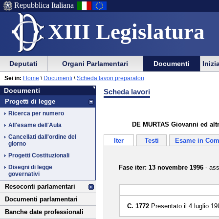
Repubblica Italiana
XIII Legislatura
Menu
Vai
Menu
Vai
Deputati
Organi Parlamentari
Documenti
Inizi
al
al
di
di
Vai
Menu
menu
Sei in:
Home
\
Documenti
\
Scheda lavori preparatori
ausilio
navigazione
Documenti
al
di
di
Documenti
Scheda lavori
alla
principale
contenuto
navigazione
sezione
Progetti di legge
navigazione
principale
Ricerca per numero
DE MURTAS Giovanni ed altri
All'esame dell'Aula
Cancellati dall'ordine del
Iter
Testi
Esame in Com
giorno
Progetti Costituzionali
Fase iter: 13 novembre 1996
- ass
Disegni di legge
governativi
Resoconti parlamentari
Documenti parlamentari
C. 1772
Presentato il 4 luglio 19
Banche date professionali