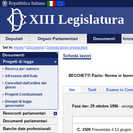
Repubblica Italiana
XIII Legislatura
Menu
Vai
Menu
Vai
Deputati
Organi Parlamentari
Documenti
Inizi
al
al
di
di
Vai
Menu
menu
Sei in:
Home
\
Documenti
\
Scheda lavori preparatori
ausilio
navigazione
Documenti
al
di
di
Documenti
Scheda lavori
alla
principale
contenuto
navigazione
sezione
Progetti di legge
navigazione
principale
Ricerca per numero
BECCHETTI Paolo: Norme in favore d
All'esame dell'Aula
Cancellati dall'ordine del
giorno
Iter
Testi
Esame in Com
Progetti Costituzionali
Disegni di legge
governativi
Fase iter: 29 ottobre 1996
- assegn
Resoconti parlamentari
Documenti parlamentari
Banche date professionali
C. 1509
Presentato il 13 giugno