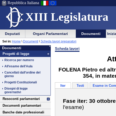
Repubblica Italiana
XIII Legislatura
Menu
Vai
Menu
Vai
Deputati
Organi Parlamentari
Documenti
Inizi
al
al
di
di
Vai
Menu
menu
Sei in:
Home
\
Documenti
\
Scheda lavori preparatori
ausilio
navigazione
Documenti
al
di
di
Documenti
Scheda lavori
alla
principale
contenuto
navigazione
sezione
Progetti di legge
navigazione
principale
At
Ricerca per numero
All'esame dell'Aula
FOLENA Pietro ed altri
Cancellati dall'ordine del
354, in mate
giorno
Progetti Costituzionali
Iter
Testi
Esame in Com
Disegni di legge
governativi
Resoconti parlamentari
Fase iter: 30 ottobr
Documenti parlamentari
l'esame)
Banche date professionali