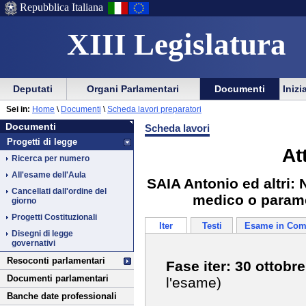
Repubblica Italiana
XIII Legislatura
Menu
Vai
Menu
Vai
Deputati
Organi Parlamentari
Documenti
Inizi
al
al
di
di
Vai
Menu
menu
Sei in:
Home
\
Documenti
\
Scheda lavori preparatori
ausilio
navigazione
Documenti
al
di
di
Documenti
Scheda lavori
alla
principale
contenuto
navigazione
sezione
Progetti di legge
navigazione
principale
At
Ricerca per numero
All'esame dell'Aula
SAIA Antonio ed altri: 
Cancellati dall'ordine del
medico o paramed
giorno
Progetti Costituzionali
Iter
Testi
Esame in Com
Disegni di legge
governativi
Resoconti parlamentari
Fase iter: 30 ottobr
Documenti parlamentari
l'esame)
Banche date professionali