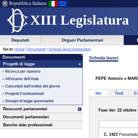
Repubblica Italiana
XIII Legislatura
Menu
Vai
Menu
Vai
Deputati
Organi Parlamentari
al
al
di
di
Vai
Menu
menu
Sei in:
Home
\
Documenti
\
Scheda lavori preparatori
ausilio
navigazione
Documenti
al
di
di
Documenti
Scheda lavori
alla
principale
contenuto
navigazione
sezione
Progetti di legge
navigazione
principale
Ricerca per numero
PEPE Antonio e MARINA
All'esame dell'Aula
Cancellati dall'ordine del giorno
Iter
Testi
E
Progetti Costituzionali
Disegni di legge governativi
Resoconti parlamentari
Fase iter: 22 ottobre
Documenti parlamentari
Banche date professionali
C. 1423
Presentato 