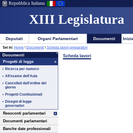
Repubblica Italiana
XIII Legislatura
Menu
Vai
Menu
Vai
Deputati
Organi Parlamentari
Documenti
Inizi
al
al
di
di
Vai
Menu
menu
Sei in:
Home
\
Documenti
\
Scheda lavori preparatori
ausilio
navigazione
Documenti
al
di
di
Documenti
Scheda lavori
alla
principale
contenuto
navigazione
sezione
Progetti di legge
navigazione
principale
Ricerca per numero
All'esame dell'Aula
Cancellati dall'ordine del
giorno
Progetti Costituzionali
Disegni di legge
governativi
Resoconti parlamentari
Documenti parlamentari
Banche date professionali