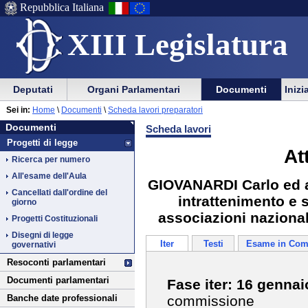
Repubblica Italiana
XIII Legislatura
Menu
Vai
Menu
Vai
Deputati
Organi Parlamentari
Documenti
Inizi
al
al
di
di
Vai
Menu
menu
Sei in:
Home
\
Documenti
\
Scheda lavori preparatori
ausilio
navigazione
Documenti
al
di
di
Documenti
Scheda lavori
alla
principale
contenuto
navigazione
sezione
Progetti di legge
navigazione
principale
At
Ricerca per numero
All'esame dell'Aula
GIOVANARDI Carlo ed alt
Cancellati dall'ordine del
intrattenimento e s
giorno
associazioni nazional
Progetti Costituzionali
Disegni di legge
Iter
Testi
Esame in Com
governativi
Resoconti parlamentari
Documenti parlamentari
Fase iter: 16 genna
commissione
Banche date professionali