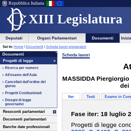
Repubblica Italiana
XIII Legislatura
Menu
Vai
Menu
Vai
Deputati
Organi Parlamentari
Documenti
Inizi
al
al
di
di
Vai
Menu
menu
Sei in:
Home
\
Documenti
\
Scheda lavori preparatori
ausilio
navigazione
Documenti
al
di
di
Documenti
Scheda lavori
alla
principale
contenuto
navigazione
sezione
Progetti di legge
navigazione
principale
A
Ricerca per numero
All'esame dell'Aula
MASSIDDA Piergiorgio ed
Cancellati dall'ordine del
dei
giorno
Progetti Costituzionali
Iter
Testi
Esame in Com
Disegni di legge
governativi
Resoconti parlamentari
Fase iter: 18 luglio 
Documenti parlamentari
Progetti di legge con
Banche date professionali