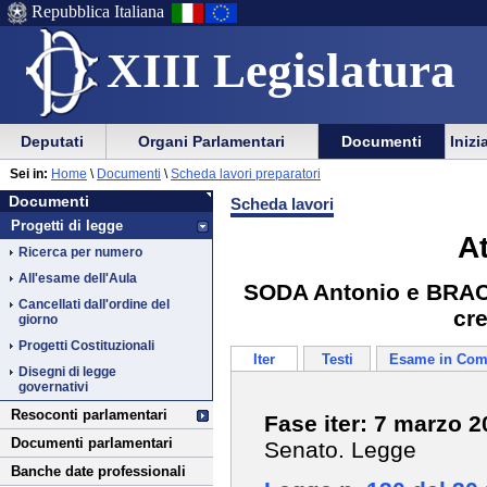
Repubblica Italiana
XIII Legislatura
Menu
Vai
Menu
Vai
Deputati
Organi Parlamentari
Documenti
Inizi
al
al
di
di
Vai
Menu
menu
Sei in:
Home
\
Documenti
\
Scheda lavori preparatori
ausilio
navigazione
Documenti
al
di
di
Documenti
Scheda lavori
alla
principale
contenuto
navigazione
sezione
Progetti di legge
navigazione
principale
A
Ricerca per numero
All'esame dell'Aula
SODA Antonio e BRACC
Cancellati dall'ordine del
cr
giorno
Progetti Costituzionali
Iter
Testi
Esame in Com
Disegni di legge
governativi
Resoconti parlamentari
Fase iter: 7 marzo 
Documenti parlamentari
Senato. Legge
Banche date professionali