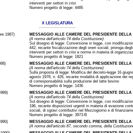
interventi per settori in crisi
Numero progetto di legge:
4485
X LEGISLATURA
bre 1987)
MESSAGGIO ALLE CAMERE DEL PRESIDENTE DELLA
(A norma dell'articolo 74 della Costituzione)
Sul disegno di legge: Conversione in legge, con modificazion
442, recante fiscalizzazione degli oneri sociali, proroga degl
interventi per settori in crisi e norme in materia di organizza
Numero progetto di legge:
1821
988)
MESSAGGIO ALLE CAMERE DEL PRESIDENTE DELLA
(A norma dell'articolo 74 della Costituzione)
Sulla proposta di legge: Modifica del decreto-legge 16 giugno
agosto 1978, n. 426, recante modalità di applicazione dei rego
di corresponsabilità sulla produzione del latte bovino
Numero progetto di legge:
1436
1989)
MESSAGGIO ALLE CAMERE DEL PRESIDENTE DELLA
(A norma dell'articolo 74 della Costituzione)
Sul disegno di legge: Conversione in legge, con modificazio
196, recante disposizioni urgenti in materia di evasione contr
sociali, di sgravi contributivi nel Mezzogiorno e di finanziam
Numero progetto di legge:
3973-B
1990)
MESSAGGIO ALLE CAMERE DEL PRESIDENTE DELLA
(A norma dell'articolo 87, secondo comma, della Costituzion
 1990)
MESSAGGIO ALLE CAMERE DEL PRESIDENTE DELLA