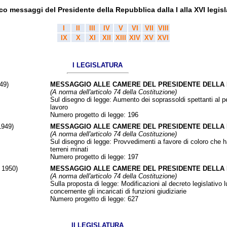
co messaggi del Presidente della Repubblica dalla I alla XVI legisl
I
II
III
IV
V
VI
VII
VIII
IX
X
XI
XII
XIII
XIV
XV
XVI
I LEGISLATURA
49)
MESSAGGIO ALLE CAMERE DEL PRESIDENTE DELLA
(A norma dell'articolo 74 della Costituzione)
Sul disegno di legge: Aumento dei soprassoldi spettanti al per
lavoro
Numero progetto di legge:
196
1949)
MESSAGGIO ALLE CAMERE DEL PRESIDENTE DELLA
(A norma dell'articolo 74 della Costituzione)
Sul disegno di legge: Provvedimenti a favore di coloro che 
terreni minati
Numero progetto di legge:
197
 1950)
MESSAGGIO ALLE CAMERE DEL PRESIDENTE DELLA
(A norma dell'articolo 74 della Costituzione)
Sulla proposta di legge: Modificazioni al decreto legislativo 
concernente gli incaricati di funzioni giudiziarie
Numero progetto di legge:
627
II LEGISLATURA